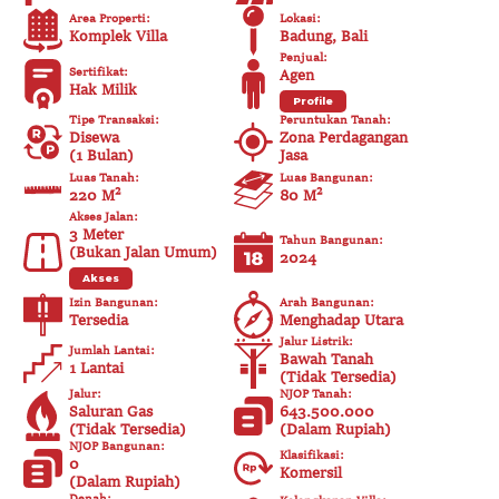
Area Properti
:
Lokasi
:
Komplek Villa
Badung, Bali
Penjual
:
Sertifikat
:
Agen
Hak Milik
Profile
Tipe Transaksi
:
Peruntukan Tanah
:
Disewa
Zona Perdagangan
(
1 Bulan
)
Jasa
Luas Tanah
:
Luas Bangunan
:
220 M²
80
M²
Akses Jalan
:
3
Meter
Tahun Bangunan
:
(
Bukan Jalan Umum
)
2024
Akses
Izin Bangunan
:
Arah Bangunan
:
Tersedia
Menghadap Utara
Jalur Listrik
:
Jumlah Lantai
:
Bawah Tanah
1 Lantai
(
Tidak Tersedia
)
Jalur
:
NJOP Tanah
:
Saluran Gas
643.500.000
(
Tidak Tersedia
)
(
Dalam Rupiah
)
NJOP Bangunan
:
Klasifikasi
:
0
Komersil
(
Dalam Rupiah
)