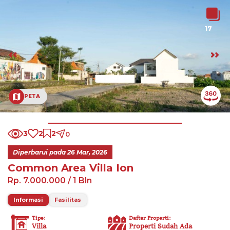
17
PETA
3
2
2
0
Diperbarui pada
26 Mar, 2026
Common Area Villa Ion
Rp. 7.000.000
/ 1 Bln
Informasi
Fasilitas
Tipe
:
Daftar Properti
:
Villa
Properti Sudah Ada