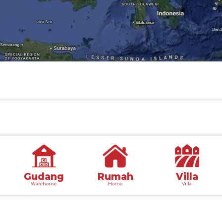
Gudang
Rumah
Villa
Warehouse
Home
Villa