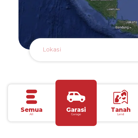
Semua
Garasi
Tanah
All
Garage
Land