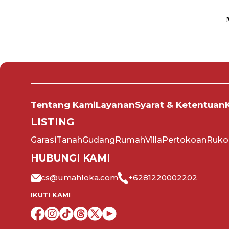
Tentang Kami
Layanan
Syarat & Ketentuan
LISTING
Garasi
Tanah
Gudang
Rumah
Villa
Pertokoan
Ruko
HUBUNGI KAMI
cs@umahloka.com
+6281220002202
IKUTI KAMI