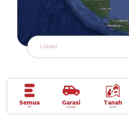
Semua
Garasi
Tanah
All
Garage
Land