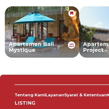
Apartemen Bali
Apartem
Mystique
Project -
Tentang Kami
Layanan
Syarat & Ketentuan
LISTING