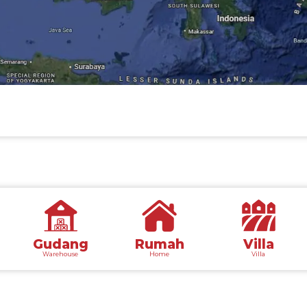
Gudang
Rumah
Villa
Warehouse
Home
Villa