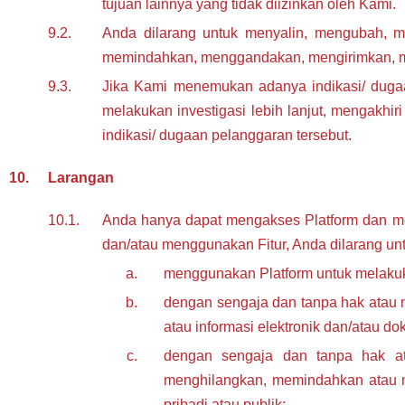
tujuan lainnya yang tidak diizinkan oleh Kami.
Anda dilarang untuk menyalin, mengubah, me
memindahkan, menggandakan, mengirimkan, mem
Jika Kami menemukan adanya indikasi/ dugaan
melakukan investigasi lebih lanjut, mengakhi
indikasi/ dugaan pelanggaran tersebut.
Larangan
Anda hanya dapat mengakses Platform dan me
dan/atau menggunakan Fitur, Anda dilarang unt
menggunakan Platform untuk melakuk
dengan sengaja dan tanpa hak atau m
atau informasi elektronik dan/atau do
dengan sengaja dan tanpa hak a
menghilangkan, memindahkan atau me
pribadi atau publik;