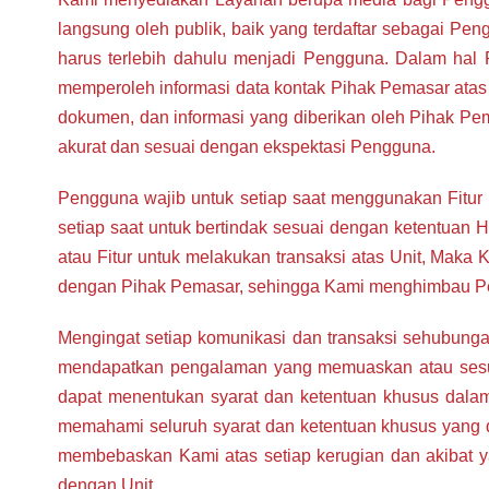
langsung oleh publik, baik yang terdaftar sebagai Pe
harus terlebih dahulu menjadi Pengguna. Dalam hal 
memperoleh informasi data kontak Pihak Pemasar atas L
dokumen, dan informasi yang diberikan oleh Pihak Pe
akurat dan sesuai dengan ekspektasi Pengguna.
Pengguna wajib untuk setiap saat menggunakan Fitur
setiap saat untuk bertindak sesuai dengan ketentuan 
atau Fitur untuk melakukan transaksi atas Unit, Maka
dengan Pihak Pemasar, sehingga Kami menghimbau Pengg
Mengingat setiap komunikasi dan transaksi sehubung
mendapatkan pengalaman yang memuaskan atau sesua
dapat menentukan syarat dan ketentuan khusus dalam
memahami seluruh syarat dan ketentuan khusus yang d
membebaskan Kami atas setiap kerugian dan akibat ya
dengan Unit.