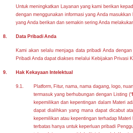
Untuk meningkatkan Layanan yang kami berikan kepada
dengan menggunakan informasi yang Anda masukkan ke 
yang Anda berikan dan semakin sering Anda melakukan a
Data Pribadi Anda
Kami akan selalu menjaga data pribadi Anda dengan
Pribadi Anda dapat diakses melalui Kebijakan Privasi 
Hak Kekayaan Intelektual
Platform, Fitur, nama, nama dagang, logo, nua
termasuk yang berhubungan dengan Listing (“
kepemilikan dan kepentingan dalam Materi ada
dapat dialihkan yang mana dapat dicabut at
kepemilikan atau kepentingan terhadap Materi 
terbatas hanya untuk keperluan pribadi Penggu