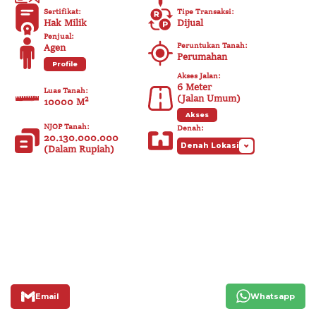
Sertifikat
:
Tipe Transaksi
:
Hak Milik
Dijual
Penjual
:
Peruntukan Tanah
:
Agen
Perumahan
Profile
Akses Jalan
:
6
Meter
Luas Tanah
:
(
Jalan Umum
)
10000 M²
Akses
NJOP Tanah
:
Denah
:
20.130.000.000
Denah Lokasi
(
Dalam Rupiah
)
Email
Whatsapp