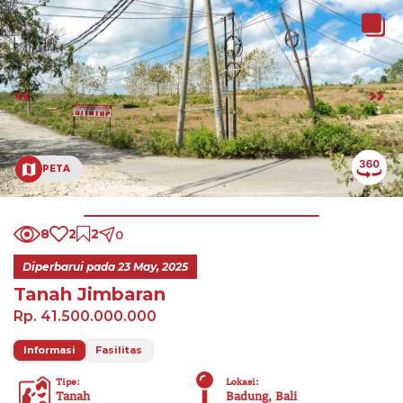
13
PETA
8
2
2
0
Diperbarui pada
23 May, 2025
Tanah Jimbaran
Rp. 41.500.000.000
Informasi
Fasilitas
Tipe
:
Lokasi
:
Tanah
Badung, Bali