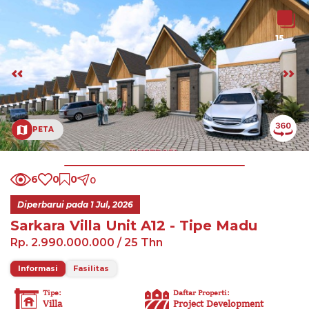
15
PETA
6
0
0
0
Diperbarui pada
1 Jul, 2026
Sarkara Villa Unit A12 - Tipe Madu
Rp. 2.990.000.000
/ 25 Thn
Informasi
Fasilitas
Tipe
:
Daftar Properti
:
Villa
Project Development