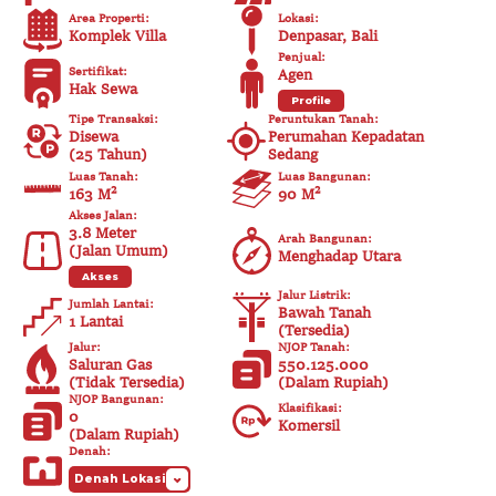
Area Properti
:
Lokasi
:
Komplek Villa
Denpasar, Bali
Penjual
:
Sertifikat
:
Agen
Hak Sewa
Profile
Tipe Transaksi
:
Peruntukan Tanah
:
Disewa
Perumahan Kepadatan
(
25 Tahun
)
Sedang
Luas Tanah
:
Luas Bangunan
:
163 M²
90
M²
Akses Jalan
:
3.8
Meter
Arah Bangunan
:
(
Jalan Umum
)
Menghadap Utara
Akses
Jalur Listrik
:
Jumlah Lantai
:
Bawah Tanah
1 Lantai
(
Tersedia
)
Jalur
:
NJOP Tanah
:
Saluran Gas
550.125.000
(
Tidak Tersedia
)
(
Dalam Rupiah
)
NJOP Bangunan
:
Klasifikasi
:
0
Komersil
(
Dalam Rupiah
)
Denah
:
Denah Lokasi