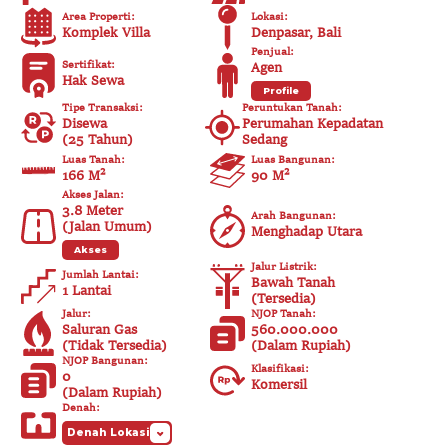
Area Properti
:
Lokasi
:
Komplek Villa
Denpasar, Bali
Penjual
:
Sertifikat
:
Agen
Hak Sewa
Profile
Tipe Transaksi
:
Peruntukan Tanah
:
Disewa
Perumahan Kepadatan
(
25 Tahun
)
Sedang
Luas Tanah
:
Luas Bangunan
:
166 M²
90
M²
Akses Jalan
:
3.8
Meter
Arah Bangunan
:
(
Jalan Umum
)
Menghadap Utara
Akses
Jalur Listrik
:
Jumlah Lantai
:
Bawah Tanah
1 Lantai
(
Tersedia
)
Jalur
:
NJOP Tanah
:
Saluran Gas
560.000.000
(
Tidak Tersedia
)
(
Dalam Rupiah
)
NJOP Bangunan
:
Klasifikasi
:
0
Komersil
(
Dalam Rupiah
)
Denah
:
Denah Lokasi