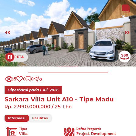
15
PETA
5
0
0
0
Diperbarui pada
1 Jul, 2026
Sarkara Villa Unit A10 - Tipe Madu
Rp. 2.990.000.000
/ 25 Thn
Informasi
Fasilitas
Tipe
:
Daftar Properti
:
Villa
Project Development