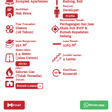
Komplek Apartemen
Badung, Bali
Penjual
:
Sertifikat
:
Developer
Hak Sewa
Profile
Peruntukan Tanah
:
Perdagangan dan Jasa
Tipe Transaksi
:
Disewa
Skala Sub BWP &
(
28 Tahun
)
Rumah Kepadatan
Sedang
Luas Bangunan
:
Luas Tanah
:
952
M²
3363 M²
Akses Jalan
:
5.9
Meter
Jumlah Lantai
:
(
Jalan Umum
)
4 Lantai
Akses
Jalur
:
Klasifikasi
:
Saluran Gas
Komersil
(
Tidak Tersedia
)
Denah
:
Denah Lokasi
Email
Whatsapp