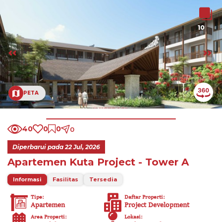
10
PETA
40
0
0
0
Diperbarui pada
22 Jul, 2026
Apartemen Kuta Project - Tower A
Informasi
Fasilitas
Tersedia
Tipe
:
Daftar Properti
:
Apartemen
Project Development
Area Properti
:
Lokasi
: