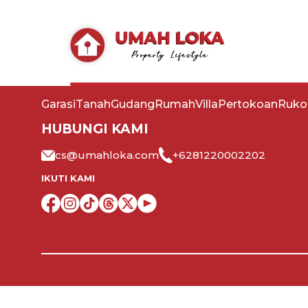
Tentang Kami
Layanan
Syarat & Ketentuan
LISTING
Garasi
Tanah
Gudang
Rumah
Villa
Pertokoan
Ruko
HUBUNGI KAMI
cs@umahloka.com
+6281220002202
IKUTI KAMI