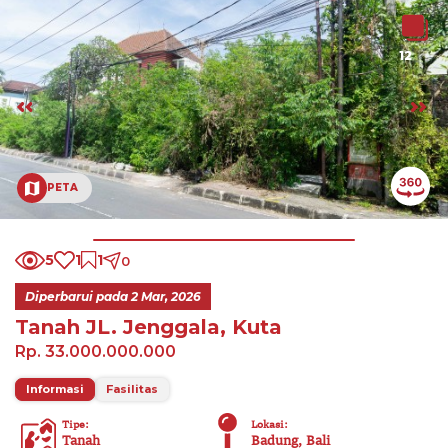
12
PETA
5
1
1
0
Diperbarui pada
2 Mar, 2026
Tanah JL. Jenggala, Kuta
Rp. 33.000.000.000
Informasi
Fasilitas
Tipe
:
Lokasi
:
Tanah
Badung, Bali