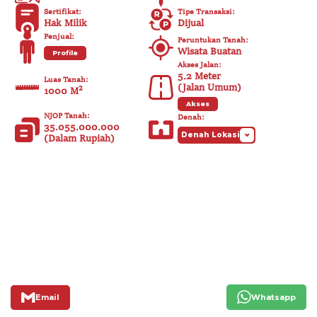
Sertifikat
:
Tipe Transaksi
:
Hak Milik
Dijual
Penjual
:
Peruntukan Tanah
:
Wisata Buatan
Profile
Akses Jalan
:
5.2
Meter
Luas Tanah
:
(
Jalan Umum
)
1000 M²
Akses
NJOP Tanah
:
Denah
:
35.055.000.000
Denah Lokasi
(
Dalam Rupiah
)
Email
Whatsapp