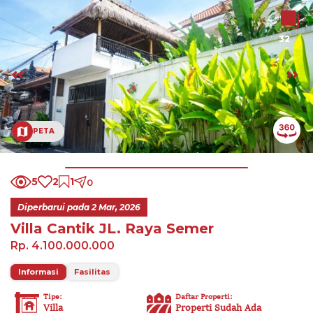
32
PETA
5
2
1
0
Diperbarui pada
2 Mar, 2026
Villa Cantik JL. Raya Semer
Rp. 4.100.000.000
Informasi
Fasilitas
Tipe
:
Daftar Properti
:
Villa
Properti Sudah Ada