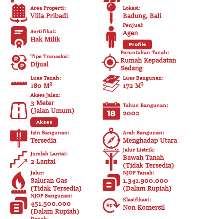
Area Properti
:
Lokasi
:
Villa Pribadi
Badung, Bali
Penjual
:
Sertifikat
:
Agen
Hak Milik
Profile
Peruntukan Tanah
:
Tipe Transaksi
:
Rumah Kepadatan
Dijual
Sedang
Luas Tanah
:
Luas Bangunan
:
180 M²
172
M²
Akses Jalan
:
3
Meter
Tahun Bangunan
:
(
Jalan Umum
)
2002
Akses
Izin Bangunan
:
Arah Bangunan
:
Tersedia
Menghadap Utara
Jalur Listrik
:
Jumlah Lantai
:
Bawah Tanah
2 Lantai
(
Tidak Tersedia
)
Jalur
:
NJOP Tanah
:
Saluran Gas
1.341.900.000
(
Tidak Tersedia
)
(
Dalam Rupiah
)
NJOP Bangunan
:
Klasifikasi
:
451.500.000
Non Komersil
(
Dalam Rupiah
)