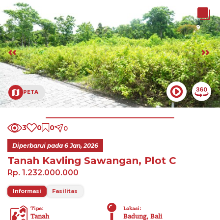
9
PETA
3
0
0
0
Diperbarui pada
6 Jan, 2026
Tanah Kavling Sawangan, Plot C
Rp. 1.232.000.000
Informasi
Fasilitas
Tipe
:
Lokasi
:
Tanah
Badung, Bali