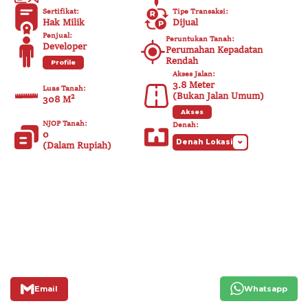
Sertifikat
:
Tipe Transaksi
:
Hak Milik
Dijual
Penjual
:
Peruntukan Tanah
:
Developer
Perumahan Kepadatan
Rendah
Profile
Akses Jalan
:
3.8
Meter
Luas Tanah
:
(
Bukan Jalan Umum
)
308 M²
Akses
NJOP Tanah
:
Denah
:
0
Denah Lokasi
(
Dalam Rupiah
)
Email
Whatsapp