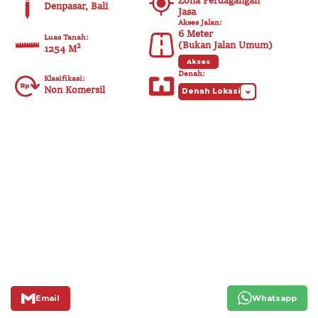
Zona Perdagangan
Denpasar, Bali
Jasa
Akses Jalan
:
6
Meter
Luas Tanah
:
(
Bukan Jalan Umum
)
1254 M²
Akses
Denah
:
Klasifikasi
:
Non Komersil
Denah Lokasi
Email
Whatsapp