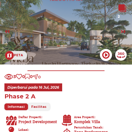
2
PETA
3
0
0
0
Diperbarui pada
16 Jul, 2026
Phase 2 A
Informasi
Fasilitas
Daftar Properti
:
Area Properti
:
Project Development
Komplek Villa
Peruntukan Tanah
:
Lokasi
: