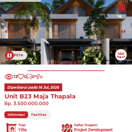
16
PETA
13
0
0
0
Diperbarui pada
16 Jul, 2026
Unit B23 Maja Thapala
Rp. 3.500.000.000
Informasi
Fasilitas
Tipe
:
Daftar Properti
:
Villa
Project Development