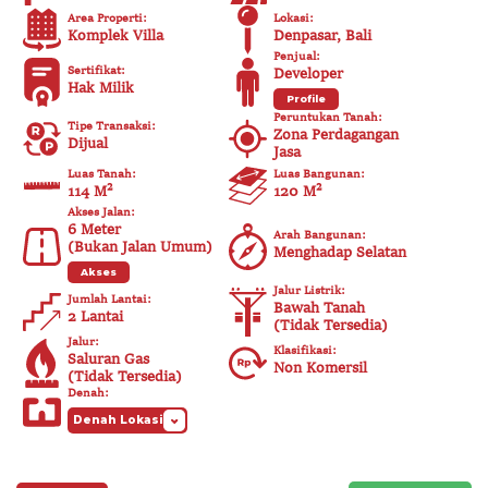
Area Properti
:
Lokasi
:
Komplek Villa
Denpasar, Bali
Penjual
:
Sertifikat
:
Developer
Hak Milik
Profile
Peruntukan Tanah
:
Tipe Transaksi
:
Zona Perdagangan
Dijual
Jasa
Luas Tanah
:
Luas Bangunan
:
114 M²
120
M²
Akses Jalan
:
6
Meter
Arah Bangunan
:
(
Bukan Jalan Umum
)
Menghadap Selatan
Akses
Jalur Listrik
:
Jumlah Lantai
:
Bawah Tanah
2 Lantai
(
Tidak Tersedia
)
Jalur
:
Klasifikasi
:
Saluran Gas
Non Komersil
(
Tidak Tersedia
)
Denah
:
Denah Lokasi