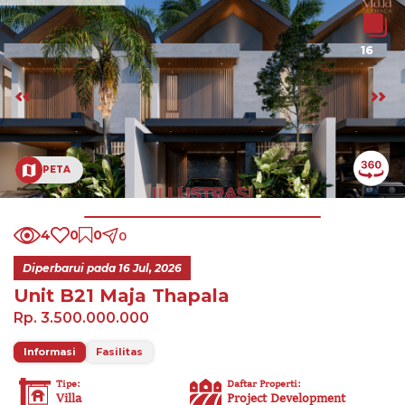
16
PETA
4
0
0
0
Diperbarui pada
16 Jul, 2026
Unit B21 Maja Thapala
Rp. 3.500.000.000
Informasi
Fasilitas
Tipe
:
Daftar Properti
:
Villa
Project Development