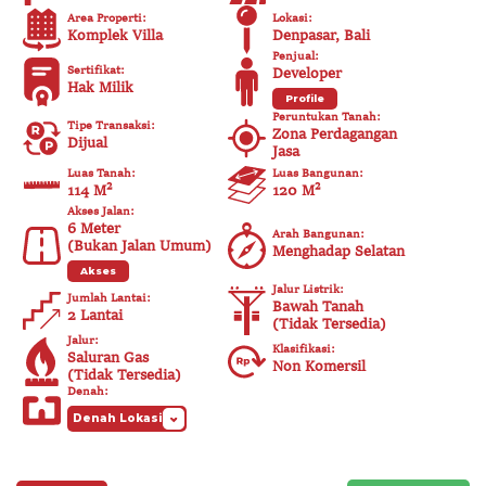
Area Properti
:
Lokasi
:
Komplek Villa
Denpasar, Bali
Penjual
:
Sertifikat
:
Developer
Hak Milik
Profile
Peruntukan Tanah
:
Tipe Transaksi
:
Zona Perdagangan
Dijual
Jasa
Luas Tanah
:
Luas Bangunan
:
114 M²
120
M²
Akses Jalan
:
6
Meter
Arah Bangunan
:
(
Bukan Jalan Umum
)
Menghadap Selatan
Akses
Jalur Listrik
:
Jumlah Lantai
:
Bawah Tanah
2 Lantai
(
Tidak Tersedia
)
Jalur
:
Klasifikasi
:
Saluran Gas
Non Komersil
(
Tidak Tersedia
)
Denah
:
Denah Lokasi