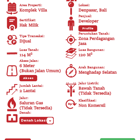
Area Properti
:
Lokasi
:
Komplek Villa
Denpasar, Bali
Penjual
:
Sertifikat
:
Developer
Hak Milik
Profile
Peruntukan Tanah
:
Tipe Transaksi
:
Zona Perdagangan
Dijual
Jasa
Luas Tanah
:
Luas Bangunan
:
114 M²
120
M²
Akses Jalan
:
6
Meter
Arah Bangunan
:
(
Bukan Jalan Umum
)
Menghadap Selatan
Akses
Jalur Listrik
:
Jumlah Lantai
:
Bawah Tanah
2 Lantai
(
Tidak Tersedia
)
Jalur
:
Klasifikasi
:
Saluran Gas
Non Komersil
(
Tidak Tersedia
)
Denah
:
Denah Lokasi