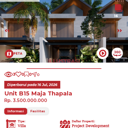
16
PETA
3
0
0
0
Diperbarui pada
16 Jul, 2026
Unit B15 Maja Thapala
Rp. 3.500.000.000
Informasi
Fasilitas
Tipe
:
Daftar Properti
:
Villa
Project Development