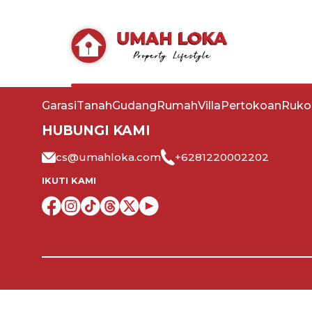
Tentang Kami
Layanan
Syarat & Ketentuan
LISTING
Garasi
Tanah
Gudang
Rumah
Villa
Pertokoan
Ruko
HUBUNGI KAMI
cs@umahloka.com
+6281220002202
IKUTI KAMI