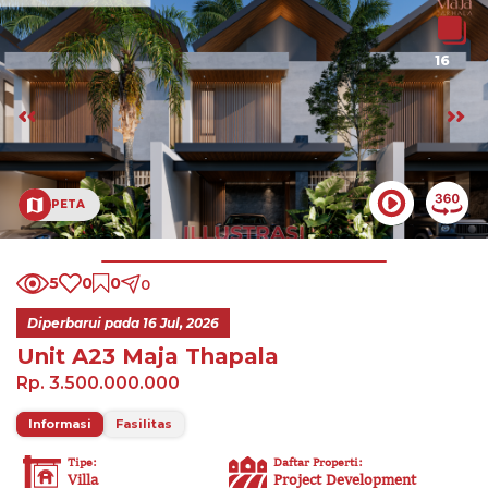
16
PETA
5
0
0
0
Diperbarui pada
16 Jul, 2026
Unit A23 Maja Thapala
Rp. 3.500.000.000
Informasi
Fasilitas
Tipe
:
Daftar Properti
:
Villa
Project Development