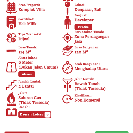
Area Properti
:
Lokasi
:
Komplek Villa
Denpasar, Bali
Penjual
:
Sertifikat
:
Developer
Hak Milik
Profile
Peruntukan Tanah
:
Tipe Transaksi
:
Zona Perdagangan
Dijual
Jasa
Luas Tanah
:
Luas Bangunan
:
114 M²
120
M²
Akses Jalan
:
6
Meter
Arah Bangunan
:
(
Bukan Jalan Umum
)
Menghadap Utara
Akses
Jalur Listrik
:
Jumlah Lantai
:
Bawah Tanah
2 Lantai
(
Tidak Tersedia
)
Jalur
:
Klasifikasi
:
Saluran Gas
Non Komersil
(
Tidak Tersedia
)
Denah
:
Denah Lokasi