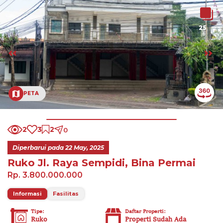
25
PETA
2
3
2
0
Diperbarui pada
22 May, 2025
Ruko Jl. Raya Sempidi, Bina Permai
Rp. 3.800.000.000
Informasi
Fasilitas
Tipe
:
Daftar Properti
:
Ruko
Properti Sudah Ada