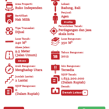
Area Properti
:
Lokasi
:
Ruko Independen
Badung, Bali
Penjual
:
Sertifikat
:
Agen
Hak Milik
Profile
Peruntukan Tanah
:
Tipe Transaksi
:
Perdagangan dan jasa
Dijual
skala kota
Luas Tanah
:
Luas Bangunan
:
240 M²
350
M²
Akses Jalan
:
9.5
Meter
Tahun Bangunan
:
(
Jalan Umum
)
2012
Akses
Arah Bangunan
:
Izin Bangunan
:
Menghadap Utara
Tersedia
NJOP Tanah
:
Jumlah Lantai
:
1.633.200.000
2 Lantai
(
Dalam Rupiah
)
NJOP Bangunan
:
Denah
:
0
Denah Lokasi
(
Dalam Rupiah
)