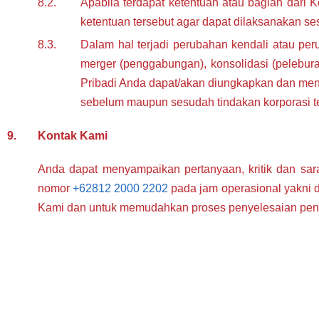
Apabila terdapat ketentuan atau bagian dari 
ketentuan tersebut agar dapat dilaksanakan s
Dalam hal terjadi perubahan kendali atau pe
merger (penggabungan), konsolidasi (peleburan
Pribadi Anda dapat/akan diungkapkan dan menj
sebelum maupun sesudah tindakan korporasi te
Kontak Kami
Anda dapat menyampaikan pertanyaan, kritik dan sa
nomor
+62812 2000 2202
pada jam operasional yakni 
Kami dan untuk memudahkan proses penyelesaian peng