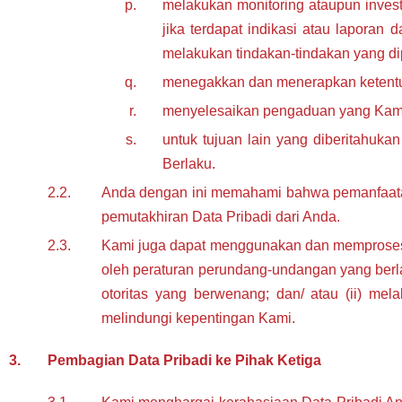
melakukan monitoring ataupun inves
jika terdapat indikasi atau laporan
melakukan tindakan-tindakan yang dipe
menegakkan dan menerapkan ketentu
menyelesaikan pengaduan yang Kami t
untuk tujuan lain yang diberitahu
Berlaku.
Anda dengan ini memahami bahwa pemanfaatan F
pemutakhiran Data Pribadi dari Anda.
Kami juga dapat menggunakan dan memproses D
oleh peraturan perundang-undangan yang berlak
otoritas yang berwenang; dan/ atau (ii) mel
melindungi kepentingan Kami.
Pembagian Data Pribadi ke Pihak Ketiga