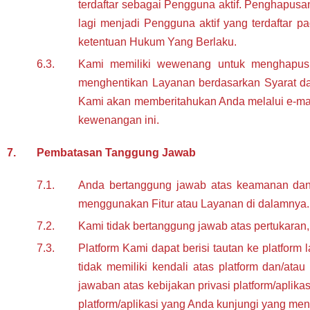
terdaftar sebagai Pengguna aktif. Penghapus
lagi menjadi Pengguna aktif yang terdaftar p
ketentuan Hukum Yang Berlaku.
Kami memiliki wewenang untuk menghapus 
menghentikan Layanan berdasarkan Syarat da
Kami akan memberitahukan Anda melalui e-ma
kewenangan ini.
Pembatasan Tanggung Jawab
Anda bertanggung jawab atas keamanan dan
menggunakan Fitur atau Layanan di dalamnya.
Kami tidak bertanggung jawab atas pertukaran
Platform Kami dapat berisi tautan ke platfor
tidak memiliki kendali atas platform dan/at
jawaban atas kebijakan privasi platform/aplik
platform/aplikasi yang Anda kunjungi yang men