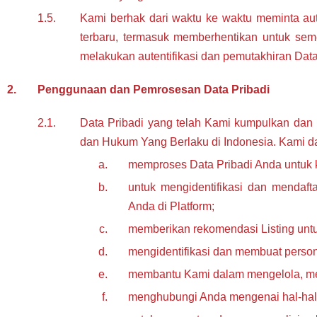
Kami berhak dari waktu ke waktu meminta aute
terbaru, termasuk memberhentikan untuk sem
melakukan autentifikasi dan pemutakhiran Data
Penggunaan dan Pemrosesan Data Pribadi
Data Pribadi yang telah Kami kumpulkan dan
dan Hukum Yang Berlaku di Indonesia. Kami da
memproses Data Pribadi Anda untuk 
untuk mengidentifikasi dan mendaft
Anda di Platform;
memberikan rekomendasi Listing untu
mengidentifikasi dan membuat persona
membantu Kami dalam mengelola, me
menghubungi Anda mengenai hal-hal y