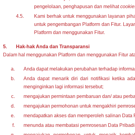
pengelolaan, penghapusan dan melihat
cookie
Kami berhak untuk menggunakan layanan pihak 
untuk pengembangan Platform dan Fitur. Layan
Platform dan menggunakan Fitur.
Hak-hak Anda dan Transparansi
Dalam hal menggunakan Platform dan menggunakan Fitur ata
Anda dapat melakukan perubahan terhadap informasi
Anda dapat menarik diri dari notifikasi ketika 
menginginkan lagi informasi tersebut;
mengajukan permintaan pembaruan dan/ atau perbaika
mengajukan permohonan untuk mengakhiri pemrose
mendapatkan akses dan memperoleh salinan Data Pr
menunda atau membatasi pemrosesan Data Pribadi s
mengajukan permohonan untuk menarik kembal